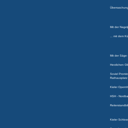
Überraschung 
Mit der Nagel
... mit dem 
Mit der Säge
Herzlichen Gl
Soviel Promi
Rathausplatz
Kieler Opern
HSH - Nordba
Reiterstandbi
Kieler Schlos