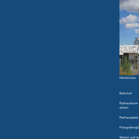
Hörnbrücke
Bahnhof
Rathausturm -
sehen
Rathausplatz
Fotografengl
Warten auf d