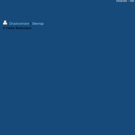
Strande - mit
Druckversion
|
Sitemap
© Heike Benkmann