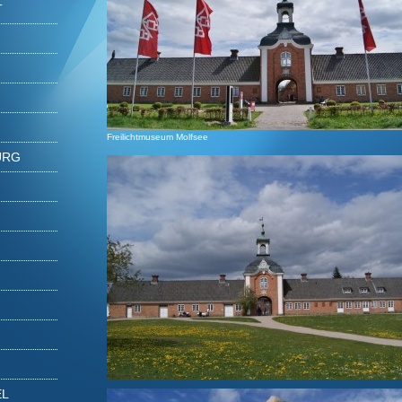
T
Freilichtmuseum Molfsee
URG
EL