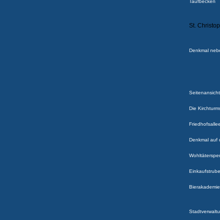
Taufbecken
St. Christo
Denkmal nebe
Seitenansicht
Die Kirchturm
Friedhofsalle
Denkmal auf 
Wohltäterspe
Einkaufstrub
Bierakademie
Stadtverwalt