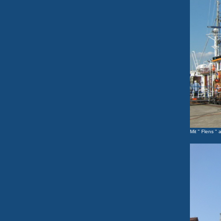
Mit " Flens " 