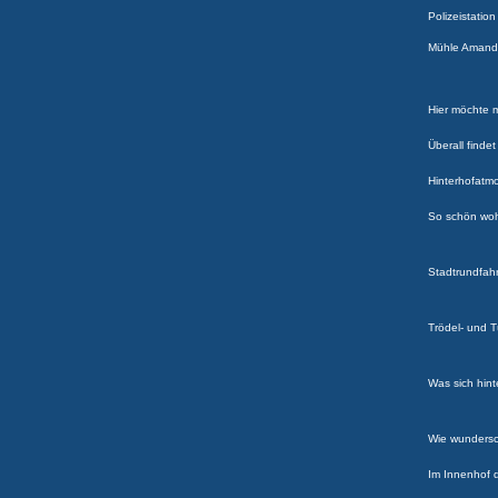
Polizeistation
Mühle Amanda
Hier möchte 
Überall finde
Hinterhofatm
So schön woh
Stadtrundfah
Trödel- und 
Was sich hint
Wie wundersc
Im Innenhof 