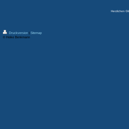
Herzlichen Gl
Druckversion
|
Sitemap
© Heike Benkmann