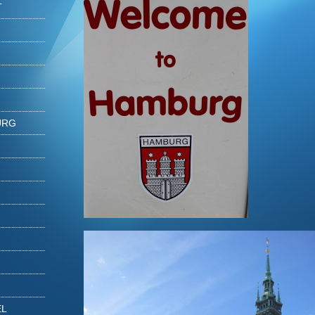
T
URG
EL