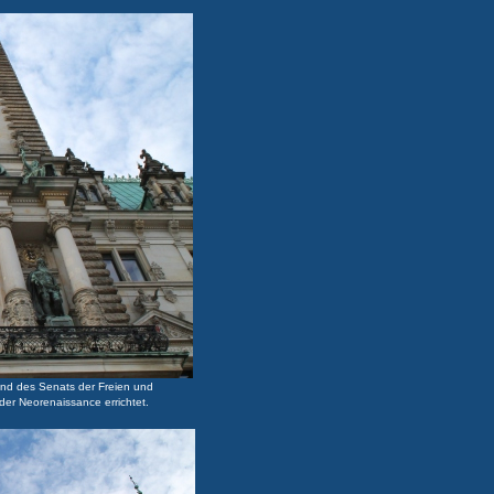
und des Senats der Freien und
der Neorenaissance errichtet.