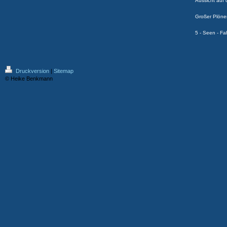
Aussicht auf
Großer Plöne
5 - Seen - Fa
Druckversion
|
Sitemap
© Heike Benkmann