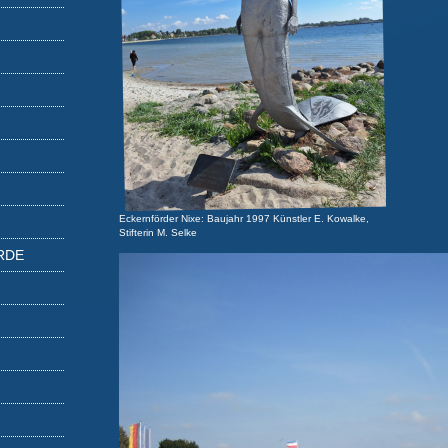
Eckernförder Nixe: Baujahr 1997 Künstler E. Kowalke,
Stifterin M. Selke
RDE