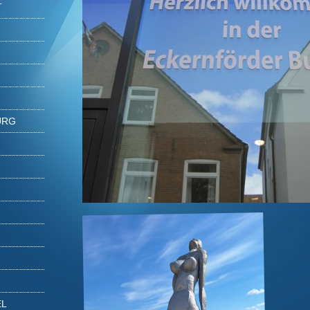
T
URG
EL