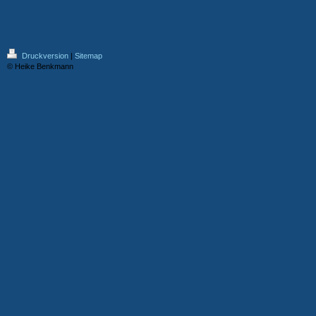
Druckversion
|
Sitemap
© Heike Benkmann