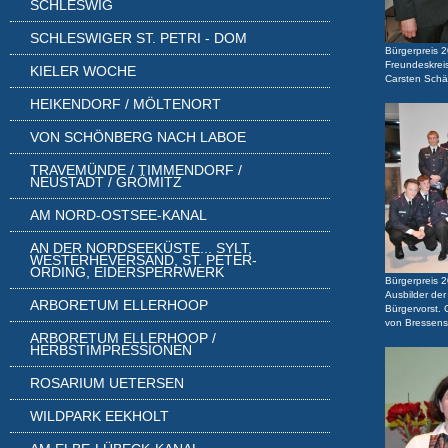
SCHLESWIG
SCHLESWIGER ST. PETRI - DOM
Bürgerpreis 2
Freundeskreis
KIELER WOCHE
Carsten Schä
HEIKENDORF / MÖLTENORT
VON SCHÖNBERG NACH LABOE
TRAVEMÜNDE / TIMMENDORF /
NEUSTADT / GRÖMITZ
AM NORD-OSTSEE-KANAL
AN DER NORDSEEKÜSTE... SYLT,
WESTERHEVERSAND, ST. PETER-
ORDING, EIDERSPERRWERK
Bürgerpreis 2
Ausbilder der
ARBORETUM ELLERHOOP
Bürgervorst. 
von Bressens
ARBORETUM ELLERHOOP /
HERBSTIMPRESSIONEN
ROSARIUM UETERSEN
WILDPARK EEKHOLT